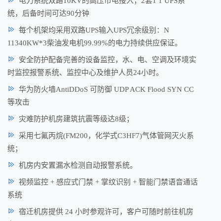
电力系统双路10KV的高压市电接入；2套1 1 UPS系
统，后备时间可达90分钟
每个机架均采用双路UPS输入UPS冗余级别：N
11340KW*3柴油发电机99.99%的电力持续供应保证。
安全防护配备完善的设备监控，水、电、空调及环境实
时监控报警系统、监控中心及维护人员24小时。
华为防火墙AntiDDoS 可防御 UDP ACK Flood SYN CC
等攻击
灾难防护机房建筑抗震等级达8级；
采用七氟丙烷(FM200，化学式C3HF7)气体管网灭火系
统；
机房内安置漏水检测自动报警系统。
视频监控 + 感应式门禁 + 掌纹识别 + 智能门禁语音通话
系统
宿迁机房提供 24 小时参观许可，客户可随时前往机房