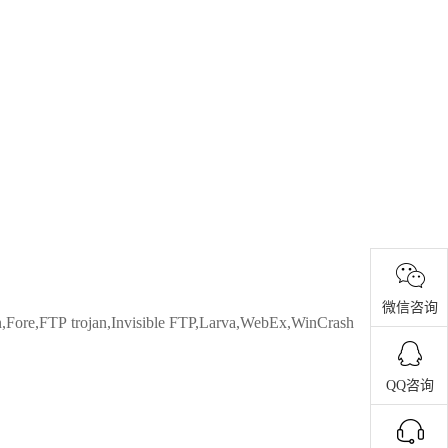
微信咨询
ore,FTP trojan,Invisible FTP,Larva,WebEx,WinCrash
QQ咨询