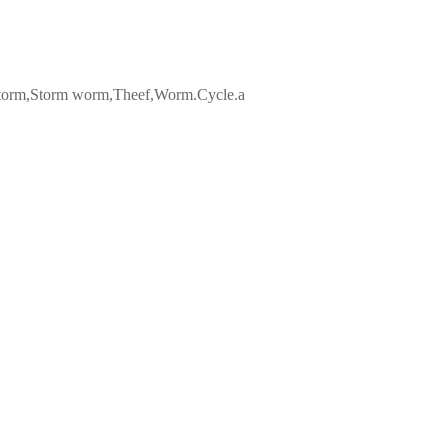
orm,Storm worm,Theef,Worm.Cycle.a