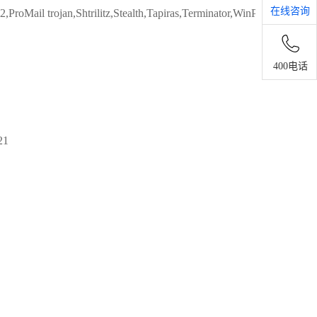
在线咨询
ProMail trojan,Shtrilitz,Stealth,Tapiras,Terminator,WinPC,WinSpy,
400电话
21