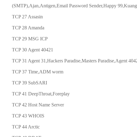
(SMTP),Ajan,Antigen,Email Password Sender,Happy 99,Kuang2,
TCP 27 Assasin
TCP 28 Amanda
TCP 29 MSG ICP
TCP 30 Agent 40421
TCP 31 Agent 31,Hackers Paradise,Masters Paradise,Agent 404
TCP 37 Time,ADM worm
TCP 39 SubSARI
TCP 41 DeepThroat,Foreplay
TCP 42 Host Name Server
TCP 43 WHOIS
TCP 44 Arctic