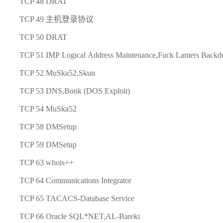
TCP 48 DRAT
TCP 49 主机登录协议
TCP 50 DRAT
TCP 51 IMP Logical Address Maintenance,Fuck Lamers Backd
TCP 52 MuSka52,Skun
TCP 53 DNS,Bonk (DOS Exploit)
TCP 54 MuSka52
TCP 58 DMSetup
TCP 59 DMSetup
TCP 63 whois++
TCP 64 Communications Integrator
TCP 65 TACACS-Database Service
TCP 66 Oracle SQL*NET,AL-Bareki