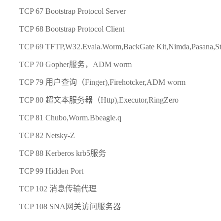
TCP 67 Bootstrap Protocol Server
TCP 68 Bootstrap Protocol Client
TCP 69 TFTP,W32.Evala.Worm,BackGate Kit,Nimda,Pasana,St
TCP 70 Gopher服务，ADM worm
TCP 79 用户查询（Finger),Firehotcker,ADM worm
TCP 80 超文本服务器（Http),Executor,RingZero
TCP 81 Chubo,Worm.Bbeagle.q
TCP 82 Netsky-Z
TCP 88 Kerberos krb5服务
TCP 99 Hidden Port
TCP 102 消息传输代理
TCP 108 SNA网关访问服务器