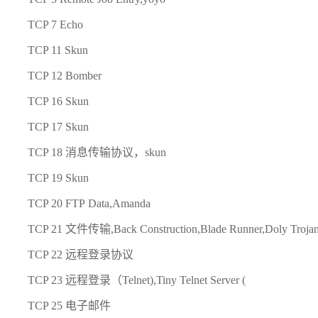
TCP 7 Echo
TCP 11 Skun
TCP 12 Bomber
TCP 16 Skun
TCP 17 Skun
TCP 18 消息传输协议，skun
TCP 19 Skun
TCP 20 FTP Data,Amanda
TCP 21 文件传输,Back Construction,Blade Runner,Doly Trojan,F
TCP 22 远程登录协议
TCP 23 远程登录（Telnet),Tiny Telnet Server (
TCP 25 电子邮件