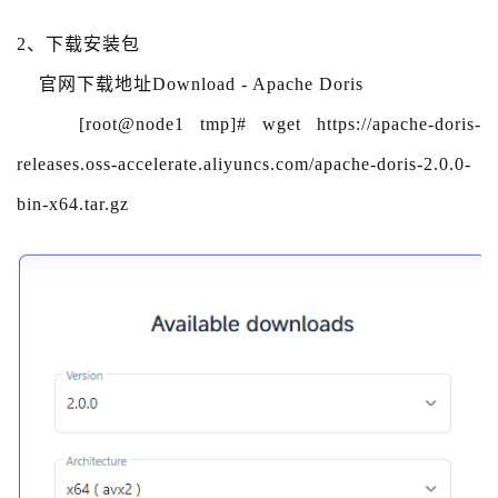
2、下载安装包
官网下载地址Download - Apache Doris
[root@node1 tmp]# wget https://apache-doris-
releases.oss-accelerate.aliyuncs.com/apache-doris-2.0.0-
bin-x64.tar.gz