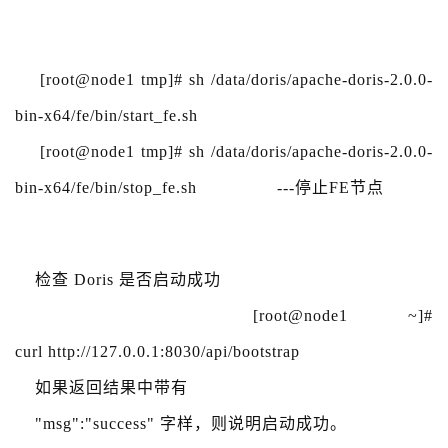
[root@node1 tmp]# sh /data/doris/apache-doris-2.0.0-
bin-x64/fe/bin/start_fe.sh
[root@node1 tmp]# sh /data/doris/apache-doris-2.0.0-
bin-x64/fe/bin/stop_fe.sh ---停止FE节点
检查 Doris 是否启动成功
[root@node1 ~]#
curl http://127.0.0.1:8030/api/bootstrap
如果返回结果中带有
"msg":"success" 字样，则说明启动成功。