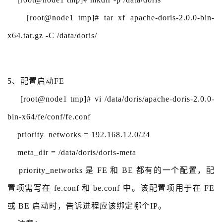
[root@node1 tmp]# tar xf apache-doris-2.0.0-bin-
x64.tar.gz -C /data/doris/
5、配置启动FE
[root@node1 tmp]# vi /data/doris/apache-doris-2.0.0-
bin-x64/fe/conf/fe.conf
priority_networks = 192.168.12.0/24
meta_dir = /data/doris/doris-meta
priority_networks 是 FE 和 BE 都有的一个配置，配
置项需写在 fe.conf 和 be.conf 中。该配置项用于在 FE
或 BE 启动时，告诉进程应该绑定哪个IP。