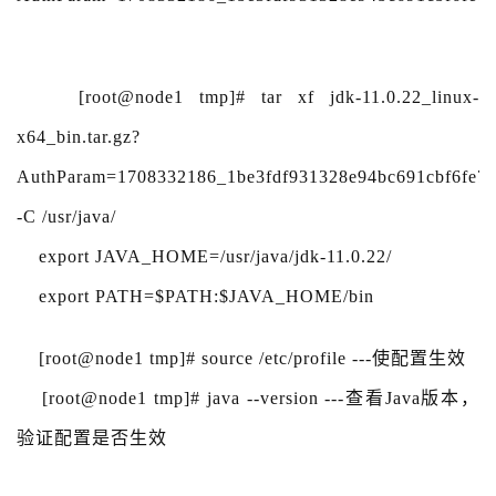
[root@node1 tmp]# tar xf jdk-11.0.22_linux-
x64_bin.tar.gz?
AuthParam=1708332186_1be3fdf931328e94bc691cbf6fe7
-C /usr/java/
export JAVA_HOME=/usr/java/jdk-11.0.22/
export PATH=$PATH:$JAVA_HOME/bin
[root@node1 tmp]# source /etc/profile ---使配置生效
[root@node1 tmp]# java --version ---查看Java版本，
验证配置是否生效