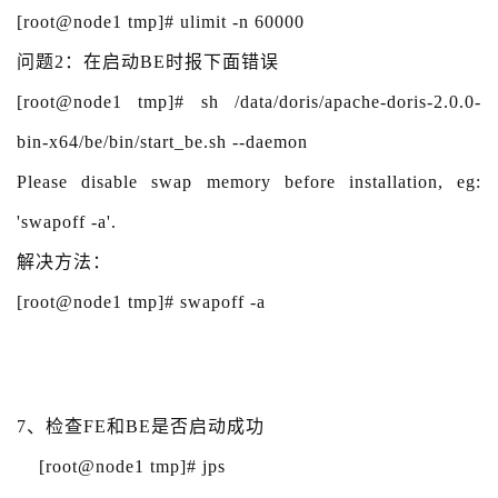
[root@node1 tmp]# ulimit -n 60000
问题2：在启动BE时报下面错误
[root@node1 tmp]# sh /data/doris/apache-doris-2.0.0-
bin-x64/be/bin/start_be.sh --daemon
Please disable swap memory before installation, eg:
'swapoff -a'.
解决方法：
[root@node1 tmp]# swapoff -a
7、检查FE和BE是否启动成功
[root@node1 tmp]# jps