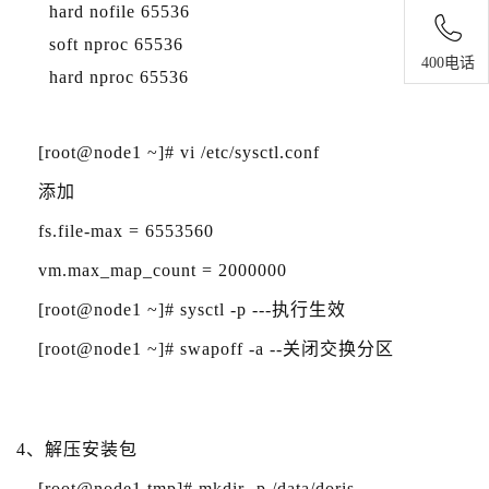
hard nofile 65536
soft nproc 65536
400电话
hard nproc 65536
[root@node1 ~]# vi /etc/sysctl.conf
添加
fs.file-max = 6553560
vm.max_map_count = 2000000
[root@node1 ~]# sysctl -p ---执行生效
[root@node1 ~]# swapoff -a --关闭交换分区
4、解压安装包
[root@node1 tmp]# mkdir -p /data/doris