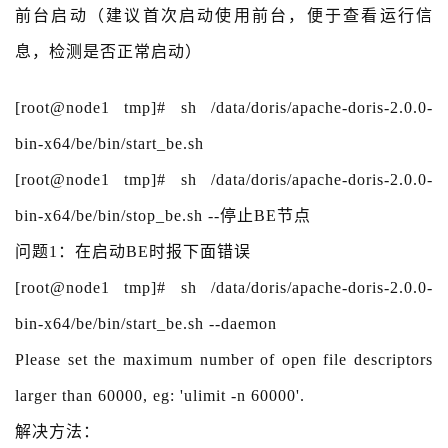
前台启动（建议首次启动使用前台，便于查看运行信
息，检测是否正常启动）
[root@node1 tmp]# sh /data/doris/apache-doris-2.0.0-
bin-x64/be/bin/start_be.sh
[root@node1 tmp]# sh /data/doris/apache-doris-2.0.0-
bin-x64/be/bin/stop_be.sh --停止BE节点
问题1：在启动BE时报下面错误
[root@node1 tmp]# sh /data/doris/apache-doris-2.0.0-
bin-x64/be/bin/start_be.sh --daemon
Please set the maximum number of open file descriptors
larger than 60000, eg: 'ulimit -n 60000'.
解决方法：