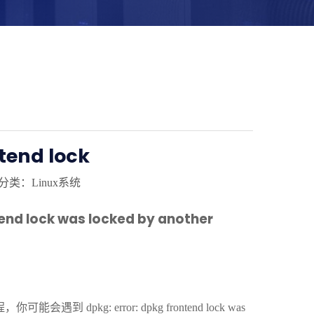
end lock
分类：Linux系统
d lock was locked by another
到 dpkg: error: dpkg frontend lock was