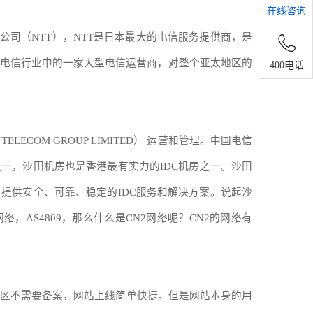
在线咨询
公司（
NTT
），
NTT
是日本最大的电信服务提供商，是
电信行业中的一家大型电信运营商，对整个亚太地区的
400电话
TELECOM GROUP LIMITED
） 运营和管理。中国电信
之一，沙田机房也是香港最有实力的
IDC
机房之一。沙田
户提供安全、可靠、稳定的
IDC
服务和解决方案。说起沙
网络，
AS4809
，那么什么是
CN2
网络呢？
CN2
的网络有
区不需要备案，网站上线简单快捷。但是网站本身的用