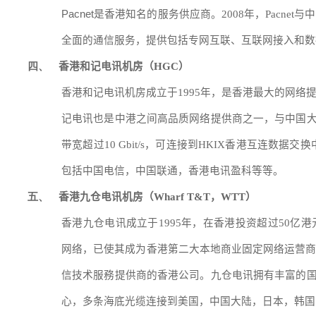
Pacnet
是香港知名的服务供应商。
2008
年，
Pacnet
与中
全面的通信服务，提供包括专网互联、互联网接入和数
香港和记电讯机房（
）
四、
HGC
香港和记电讯机房成立于
1995
年，是香港最大的网络
记电讯也是中港之间高品质网络提供商之一，与中国
带宽超过
10 Gbit/s
，可连接到
HKIX
香港互连数据交换
包括中国电信，中国联通，香港电讯盈科等等。
香港九仓电讯机房（
，
）
五、
Wharf T&T
WTT
香港九仓电讯成立于
1995
年，在香港投资超过
50
亿港
网络，已使其成为香港第二大本地商业固定网络运营
信技术服務提供商的香港公司。九仓电讯拥有丰富的
心，多条海底光缆连接到美国，中国大陆，日本，韩国