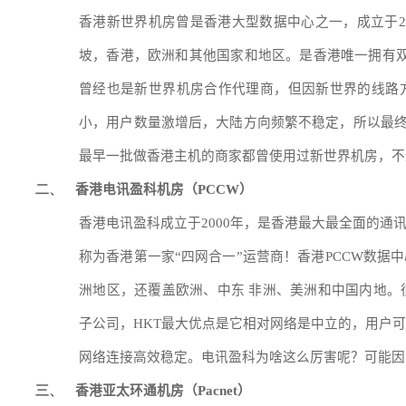
香港新世界机房曾是香港大型数据中心之一，成立于
2
坡，香港，欧洲和其他国家和地区。是香港唯一拥有
曾经也是新世界机房合作代理商，但因新世界的线路
小，用户数量激增后，大陆方向频繁不稳定，所以最
最早一批做香港主机的商家都曾使用过新世界机房，不
香港电讯盈科机房（
）
二、
PCCW
香港电讯盈科成立于
2000
年，是香港最大最全面的通
称为香港第一家
“
四网合一
”
运营商！香港
PCCW
数据中
洲地区，还覆盖欧洲、中东 非洲、美洲和中国内地。
子公司，
HKT
最大优点是它相对网络是中立的，用户可
网络连接高效稳定。电讯盈科为啥这么厉害呢？可能因
香港亚太环通机房（
）
三、
Pacnet