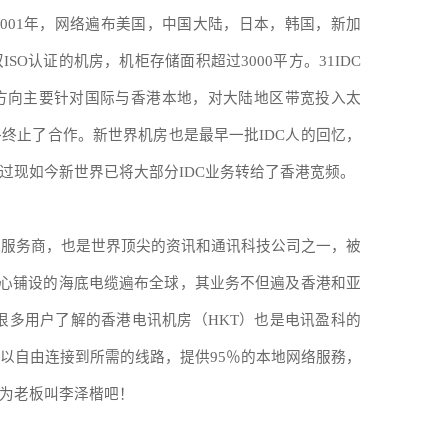
001
年，网络遍布美国，中国大陆，日本，韩国，新加
双
ISO
认证的机房，机柜存储面积超过
3000
平方。
31IDC
方向主要针对国际与香港本地，对大陆地区带宽投入太
终终止了合作。新世界机房也是最早一批
IDC
人的回忆，
过现如今新世界已将大部分
IDC
业务转给了香港宽频。
讯服务商，也是世界顶尖的资讯和通讯科技公司之一，被
心铺设的海底电缆遍布全球，其业务不但遍及香港和亚
很多用户了解的香港电讯机房（
HKT
）也是电讯盈科的
以自由连接到所需的线路，提供
95
％的本地网络服務，
为老板叫李泽楷吧！