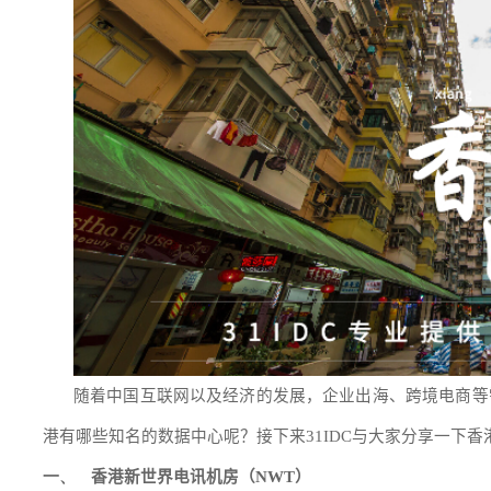
随着中国互联网以及经济的发展，企业出海、跨境电商等
港有哪些知名的数据中心呢？接下来
31IDC
与大家分享一下香
香港新世界电讯机房（
）
一、
NWT