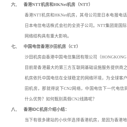
香港
机房和
机房（
）
六、
NTT
HKNet
NTT
香港
NTT
机房和
HKNet
机房，其母公司是日本电报电话
日本电信电话株式会社的全资子公司。
NTT
集团是国际
网络结构具有重大影响。
中国电信香港沙田机房（
）
七、
CT
沙田机房由香港中国电信集团有限公司（
HONGKONG 
目前是香港最大的第三方互联网基础设施服务提供商
机房依托中国电信在全球稳定的网络环境，为全球客
田机房，那就得说下
CN2
网络，中国电信下一代电信
什么优势？如何甄别真假
CN2
线路呢？
八、
香港IDC机房介绍
小结：
当下有很多建站的小伙伴选择香港机房，是因为香港地