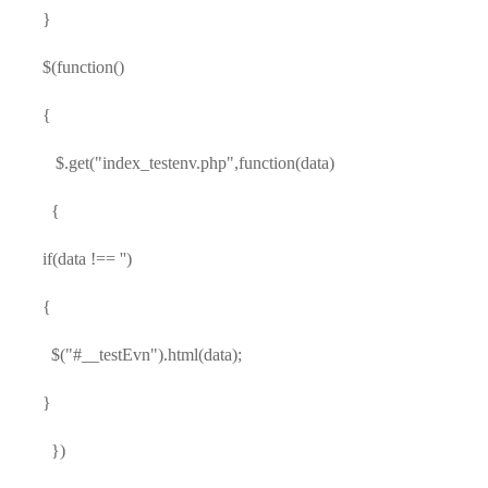
}
$(function()
{
$.get("index_testenv.php",function(data)
{
if(data !== '')
{
$("#__testEvn").html(data);
}
})