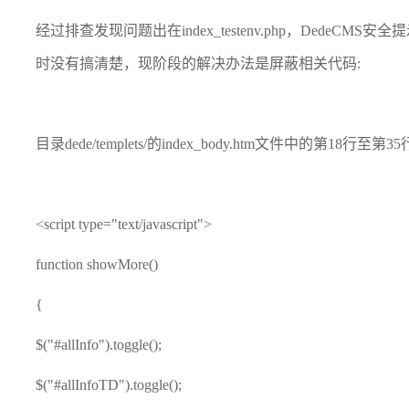
经过排查发现问题出在index_testenv.php，Dede
时没有搞清楚，现阶段的解决办法是屏蔽相关代码:
目录dede/templets/的index_body.htm文件中的第18行至
<script type="text/javascript">
function showMore()
{
$("#allInfo").toggle();
$("#allInfoTD").toggle();